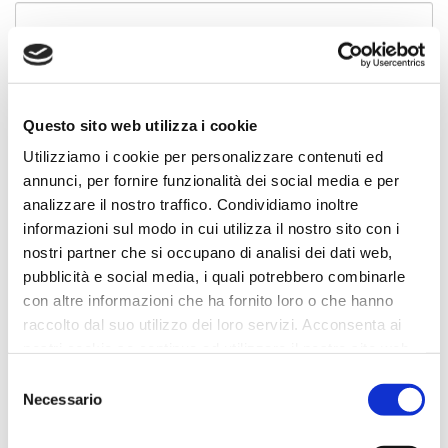
City
Event
Questo sito web utilizza i cookie
Select
Utilizziamo i cookie per personalizzare contenuti ed
Category
annunci, per fornire funzionalità dei social media e per
Select
analizzare il nostro traffico. Condividiamo inoltre
Phone
informazioni sul modo in cui utilizza il nostro sito con i
nostri partner che si occupano di analisi dei dati web,
Email
pubblicità e social media, i quali potrebbero combinarle
con altre informazioni che ha fornito loro o che hanno
raccolto dal suo utilizzo dei loro servizi. Acconsenta ai
Already an ericsoft customer?
nostri cookie se continua ad utilizzare il nostro sito web.
Select
Selezione
Notes
Necessario
del
consenso