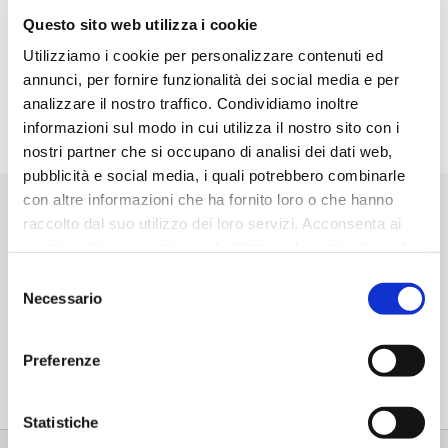
Questo sito web utilizza i cookie
How to open a ticket
Utilizziamo i cookie per personalizzare contenuti ed
Read the
guide
annunci, per fornire funzionalità dei social media e per
analizzare il nostro traffico. Condividiamo inoltre
informazioni sul modo in cui utilizza il nostro sito con i
Go to Zucchetti.support
nostri partner che si occupano di analisi dei dati web,
pubblicità e social media, i quali potrebbero combinarle
Useful links
con altre informazioni che ha fornito loro o che hanno
raccolto dal suo utilizzo dei loro servizi. Acconsenta ai
nostri cookie se continua ad utilizzare il nostro sito web.
Online manual
Selezione
Necessario
Remote support (Windows)
del
consenso
Remote Support (Mac)
Preferenze
Minimum System Requirements
Statistiche