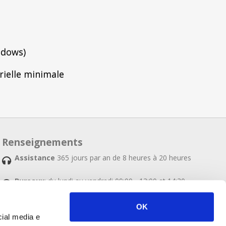
ndows)
ielle minimale
Renseignements
Assistance
365 jours par an de 8 heures à 20 heures
Bureaux
: du lundi au vendredi 09:00 - 13:00 et 14:30 -
18:00
Adresse
: S.S. Adriatica 62, Misano Adriatico (RN)
OK
cial media e