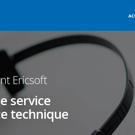
AC
ent Ericsoft
e service
ce technique