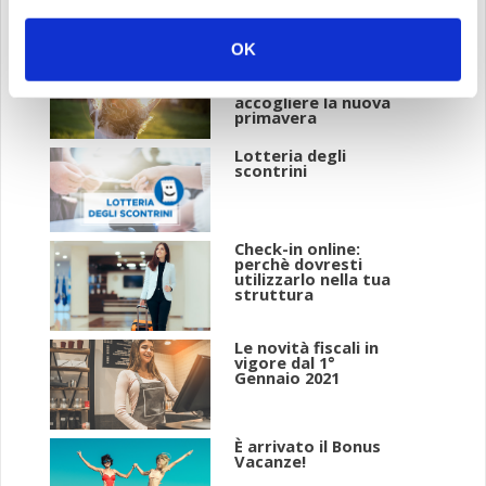
OK
Hotel
Management: 5
consigli per
accogliere la nuova
primavera
Lotteria degli
scontrini
Check-in online:
perchè dovresti
utilizzarlo nella tua
struttura
Le novità fiscali in
vigore dal 1°
Gennaio 2021
È arrivato il Bonus
Vacanze!