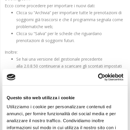
Ecco come procedere per importare i nuovi dati:
Clicca su “Archivia” per importare tutte le prenotazioni di
soggiorni già trascorsi e che il programma segnala come
problematiche web;
Clicca su “Salva” per le schede che riguardano
prenotazioni di soggiorni futuri.
Inoltre:
Se hai una versione del gestionale precedente
alla 2.0.8.50 continuerai a scaricare gli scontati impostati
come predefiniti indipendentemente dalle fasce di età.
Se hai una versione uguale o successiva alla 2.0.8.50 hai la
possibilità di impostare le fasce di età di ogni tipo persona
affinchè il gestionale, in automatico, possa associare le
Questo sito web utilizza i cookie
persone corrette quando vengono scaricate le
Utilizziamo i cookie per personalizzare contenuti ed
prenotazioni: per poter impostare le fasce di
annunci, per fornire funzionalità dei social media e per
età Impostazioni - Schede - Tipi persona
analizzare il nostro traffico. Condividiamo inoltre
Gestisci le ordinazioni del tuo ristorante con la nostra App!
informazioni sul modo in cui utilizza il nostro sito con i