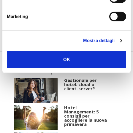
ci sarà un ambiente unico come mai hanno trovato prima di
quel momento. Devi solo dare sfogo alla tua fantasia e
Marketing
rimanere coerente con la scelta che farai!
Mostra dettagli
OK
Altri articoli che potrebbero interessarti
Gestionale per
hotel: cloud o
client-server?
Hotel
Management: 5
consigli per
accogliere la nuova
primavera