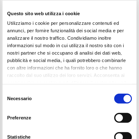
dai ad ogni camera il nome di una serie di quel genere (se
vuoi rimanere sul classico pensa a VVisitors, Star Trek e
Questo sito web utilizza i cookie
Buck Rogers)
Utilizziamo i cookie per personalizzare contenuti ed
conserva i mobili dal design minimalista, in vetro o
annunci, per fornire funzionalità dei social media e per
plastica e restaurali se necessario
analizzare il nostro traffico. Condividiamo inoltre
inserisci in ogni stanza degli oggetti che richiamano lo
informazioni sul modo in cui utilizza il nostro sito con i
spazio (cartine delle costellazioni, lampade lunari, pistole
nostri partner che si occupano di analisi dei dati web,
laser)
pubblicità e social media, i quali potrebbero combinarle
personalizza il menu dando ad ogni piatto il nome dei
con altre informazioni che ha fornito loro o che hanno
personaggi o delle serie di fantascienza
raccolto dal suo utilizzo dei loro servizi. Acconsenta ai
nostri cookie se continua ad utilizzare il nostro sito web.
Racconta il tuo hotel con le serie tv
Selezione
Necessario
del
Anche se non vuoi rifare completamente il tuo hotel in tema,
consenso
come hai visto puoi sfruttare un filone narrativo per dare
Preferenze
carattere alla tua struttura. Devi ovviamente ricordarti di fare
una comunicazione online, sui social, sul sito, su un eventuale
blog, tale per cui i tuoi ospiti capiscano subito che ad aspettarli
Statistiche