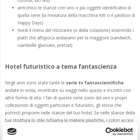
rotondi, luci led)
arricchisci le stanze con uno o più oggetti identificativi di
quella serie (la miniatura della macchina Kitt o il jukebox di
Happy Days)
rivedi il menu del ristorante (o della colazione) inserendo i
piatti che all’epoca andavano per la maggiore (sandwich,
ciambelle glassate, pretzel)
Hotel futuristico a tema fantascienza
Negli anni sono state tante le
serie tv fantascientifiche
andate in onda, incentrate su viaggi nello spazio e incontri con
altre forme di vita. I fan di queste serie sono dei veri e propri
collezionisti di oggetti particolari e futuristici, gli stessi che
potresti proporre nelle stanze del tuo hotel. Se nelle stanze della
tua struttura lo stile richiama le materie plastiche, i colori accesi
e il design minimalista, potresti arricchirle con dei dettagli che
rimandano ad una serie in particolare. Anche in questo caso: